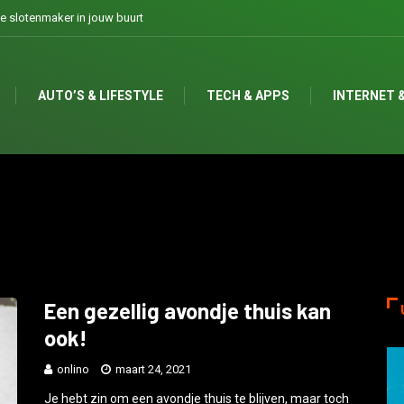
otenmaker in jouw buurt
Dit zijn de 10 meest bestelde cocktails op personeels
AUTO’S & LIFESTYLE
TECH & APPS
INTERNET &
Een gezellig avondje thuis kan
ook!
onlino
maart 24, 2021
Je hebt zin om een avondje thuis te blijven, maar toch