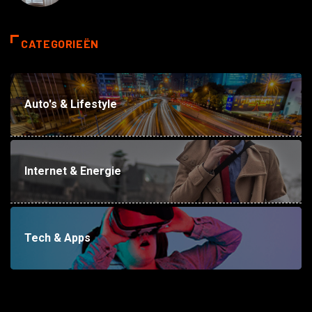
CATEGORIEËN
Auto's & Lifestyle
Internet & Energie
Tech & Apps