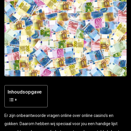
Inhoudsopgave
Er zijn onbeantwoorde vragen online over online casino’s en
gokken. Daarom hebben wij speciaal voor jou een handige lijst